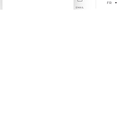
FR
TEL
ACCÈS
EMAIL
Le Mas des Romarins - Hôtel ***
186 route de Sénanque - 84220 Gordes
+33 4 90 72 12 13
+33 7 66 93 38 21
Ouverture 14 mars 2026 - 13 novembre 2026
Mentions légales